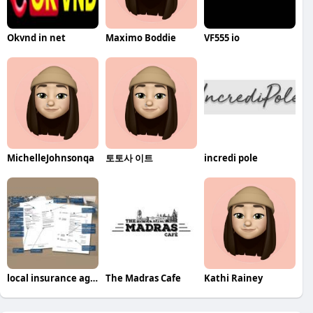
Okvnd in net
Maximo Boddie
VF555 io
MichelleJohnsonqa
토토사 이트
incredi pole
local insurance agent
The Madras Cafe
Kathi Rainey