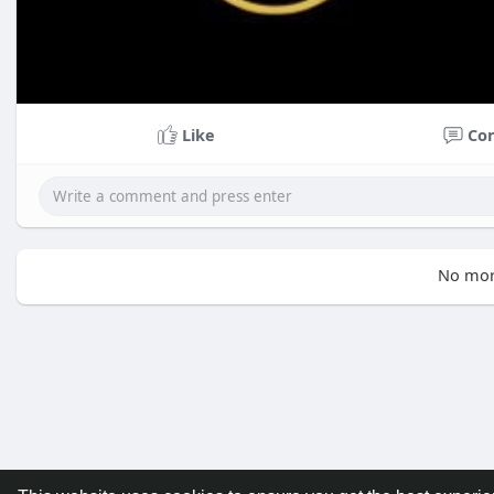
Like
Co
No mor