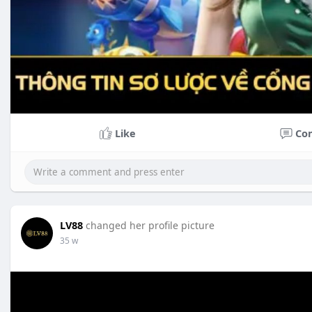
Like
Co
LV88
changed her profile picture
35 w