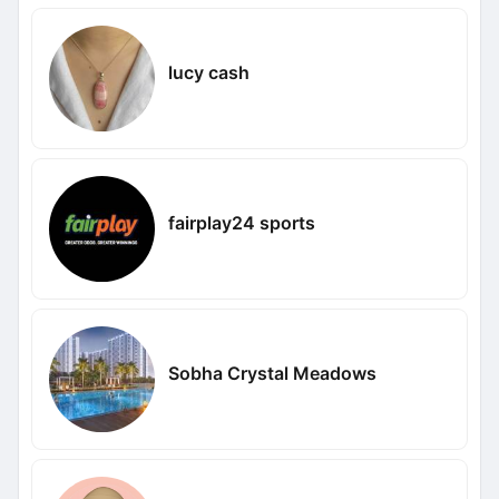
lucy cash
fairplay24 sports
Sobha Crystal Meadows