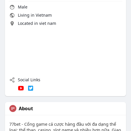
Male
Living in Vietnam
Located in viet nam
Social Links
About
77bet - Cổng game cá cược hàng đầu với đa dạng thể
loại: thể thao, casino, slot game và nhiều hơn nữa. Giao