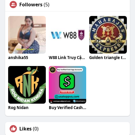
Followers
(5)
anshika55
W88 Link Truy Cập Trang Chủ
Golden triangle tour packages
Rog Nidan
Buy Verified Cash App Accounts
Likes
(0)