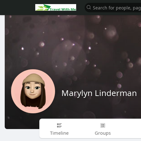
Marylyn Linderman
Timeline
Groups