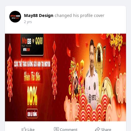
May88 Design
changed his profile cover
2 yrs
Like
Comment
Share