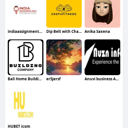
indiaassignmenthelpca
Dip Belt with Chain By Qingdao Keyou Fitness Equipment Co Ltd
Anika Saxena
Bali Home Building
er5jersf
Anuvi business Anuvis
HUBET icom