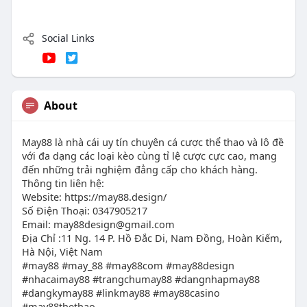
Social Links
About
May88 là nhà cái uy tín chuyên cá cược thể thao và lô đề
với đa dạng các loại kèo cùng tỉ lệ cược cực cao, mang
đến những trải nghiệm đẳng cấp cho khách hàng.
Thông tin liên hệ:
Website: https://may88.design/
Số Điện Thoại: 0347905217
Email:
may88design@gmail.com
Địa Chỉ :11 Ng. 14 P. Hồ Đắc Di, Nam Đồng, Hoàn Kiếm,
Hà Nội, Việt Nam
#may88 #may_88 #may88com #may88design
#nhacaimay88 #trangchumay88 #dangnhapmay88
#dangkymay88 #linkmay88 #may88casino
#may88thethao