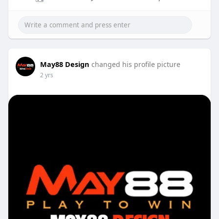
May88 Design
changed his profile picture
2 yrs