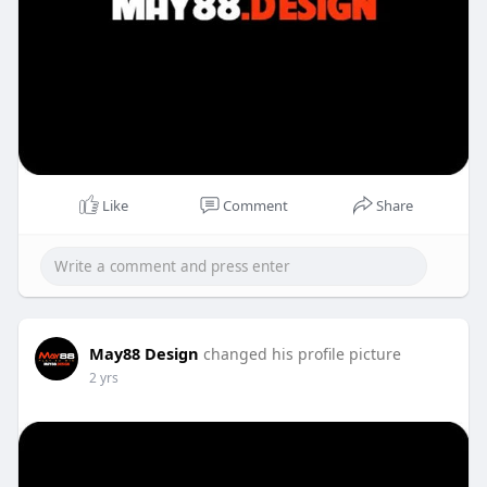
Like
Comment
Share
May88 Design
changed his profile picture
2 yrs