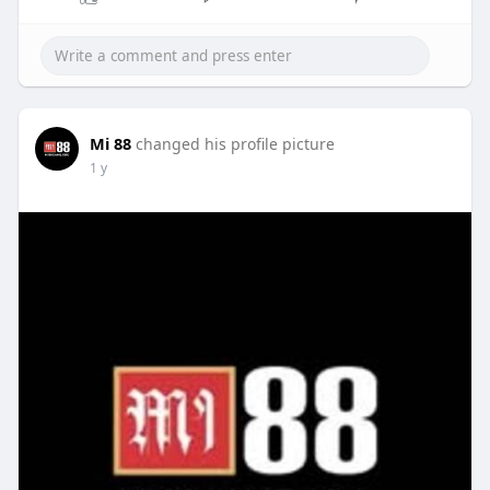
Mi 88
changed his profile picture
1 y