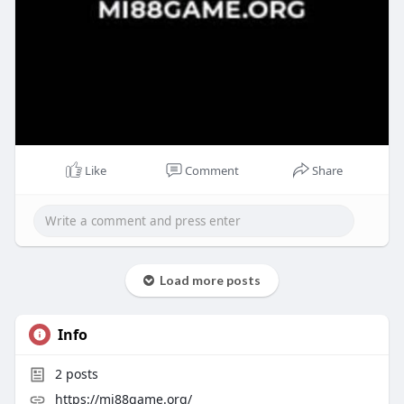
Like
Comment
Share
Load more posts
Info
2
posts
https://mi88game.org/