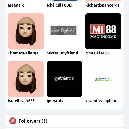
Meena k
Nhà Cái F8BET
RichardSpencerqa
ThomasKellerqa
Secret Boyfriend
Nhà Cái Mi88
israelbrain625
getyards
vitamins suplementseu
Followers
(1)