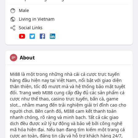
Male
Living in Vietnam
Social Links
About
Mi88 là một trong những nhà cái cá cược trực tuyến
hàng đầu hiện nay tại Việt Nam, nổi bật với giao diện
thân thiện, tốc độ mượt mà và hệ thống bảo mật tuyệt
đối. Trang web MI88 cung cấp đầy đủ các sản phẩm cá
cược như thể thao, casino trực tuyến, bắn cá, game
slot… nhằm mang đến trải nghiệm giải trí đỉnh cao cho
người chơi. Bên cạnh đó, MI88 cam kết thanh toán
nhanh chóng, rõ ràng và minh bạch. Tất cả các giao
dịch đều được xử lý tự động và bảo vệ bởi công nghệ
mã hóa hiện đại. Nếu bạn đang tìm kiếm một trang cá
cược an toàn, đáng tin cậy và hỗ trợ khách hàng 24/7,