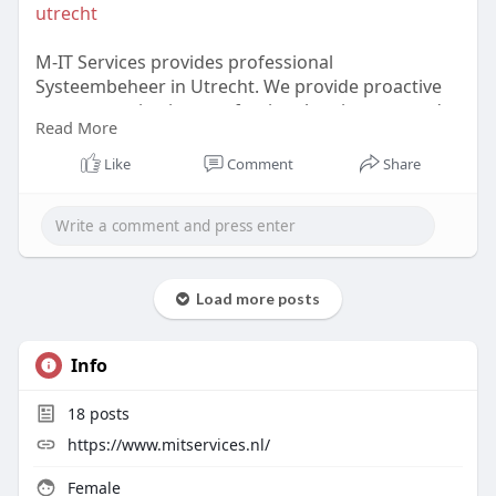
utrecht
e
e
M-IT Services provides professional
n
Systeembeheer in Utrecht. We provide proactive
system monitoring, professional assistance, and
Read More
safe Microsoft 365 solutions. Maintain an effective
and safe IT system. Get in touch with us now!
Like
Comment
Share
#systeembeheerutrecht
Load more posts
Info
18
posts
https://www.mitservices.nl/
Female