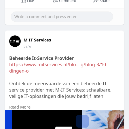
Like
Comment
Share
#onlinebackupszijnbeterdanonsitebackups
M IT Services
32 w
Beheerde It-Service Provider
https://www.mitservices.nl/blo....g/blog-3/10-
dingen-o
Ontdek de meerwaarde van een beheerde IT-
service provider met M-IT Services: schaalbare,
veilige IT-oplossingen die jouw bedrijf laten
presteren. Geen zorgen meer over systemen.
Read More
Neem contact op!
#beheerdeitserviceprovider