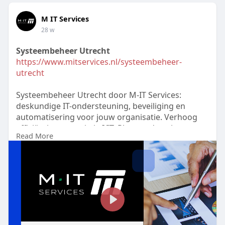
M IT Services
28 w
Systeembeheer Utrecht
https://www.mitservices.nl/systeembeheer-
utrecht
Systeembeheer Utrecht door M-IT Services:
deskundige IT-ondersteuning, beveiliging en
automatisering voor jouw organisatie. Verhoog
efficiëntie en rust in je ICT. Plan vandaag je
Read More
consult!
#systeembeheerutrecht
P
l