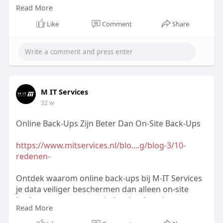
Read More
nog, neem contact op!
Like
Comment
Share
#besteitsysteem
M IT Services
32 w
Online Back-Ups Zijn Beter Dan On-Site Back-Ups
https://www.mitservices.nl/blo....g/blog-3/10-
redenen-
Ontdek waarom online back-ups bij M-IT Services
je data veiliger beschermen dan alleen on-site
back-ups, met automatische cloud-opslag en
Read More
herstel-opties. Bescherm je bedrijf nu, neem
contact op!