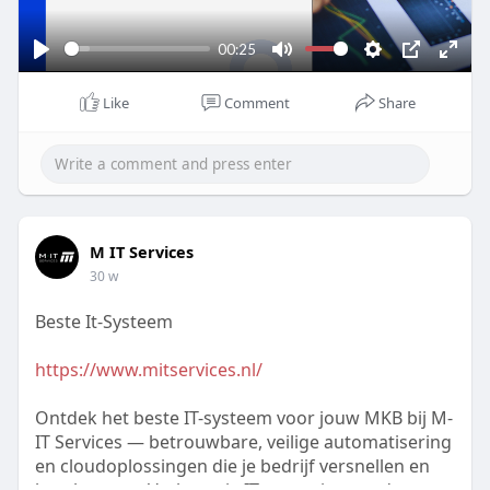
a
y
00:25
P
M
S
P
E
l
u
e
I
n
Like
Comment
Share
a
t
t
P
t
y
e
t
e
i
r
n
f
g
u
M IT Services
s
l
30 w
l
s
Beste It-Systeem
c
https://www.mitservices.nl/
r
e
Ontdek het beste IT-systeem voor jouw MKB bij M-
e
IT Services — betrouwbare, veilige automatisering
n
en cloudoplossingen die je bedrijf versnellen en
beschermen. Verbeter je IT-omgeving vandaag