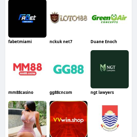
fabetmiami
nckuk net7
Duane Enoch
mm88casino
gg88cncom
ngt lawyers