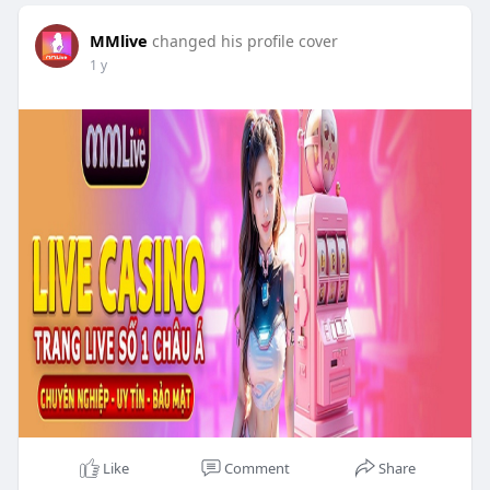
MMlive
changed his profile cover
1 y
Like
Comment
Share