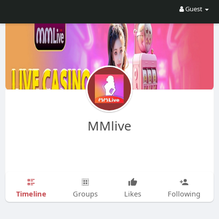
Guest
MMlive
Timeline
Groups
Likes
Following