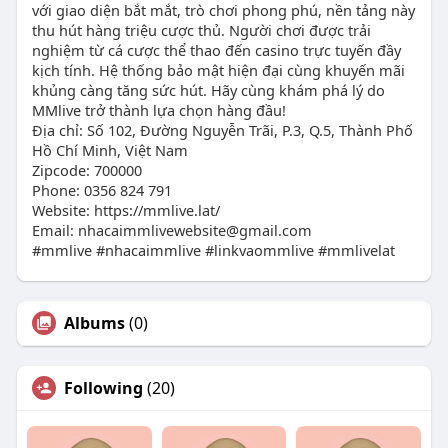
với giao diện bắt mắt, trò chơi phong phú, nền tảng này
thu hút hàng triệu cược thủ. Người chơi được trải
nghiệm từ cá cược thể thao đến casino trực tuyến đầy
kịch tính. Hệ thống bảo mật hiện đại cùng khuyến mãi
khủng càng tăng sức hút. Hãy cùng khám phá lý do
MMlive trở thành lựa chọn hàng đầu!
Địa chỉ: Số 102, Đường Nguyễn Trãi, P.3, Q.5, Thành Phố
Hồ Chí Minh, Việt Nam
Zipcode: 700000
Phone: 0356 824 791
Website: https://mmlive.lat/
Email:
nhacaimmlivewebsite@gmail.com
#mmlive #nhacaimmlive #linkvaommlive #mmlivelat
Albums
(0)
Following
(20)