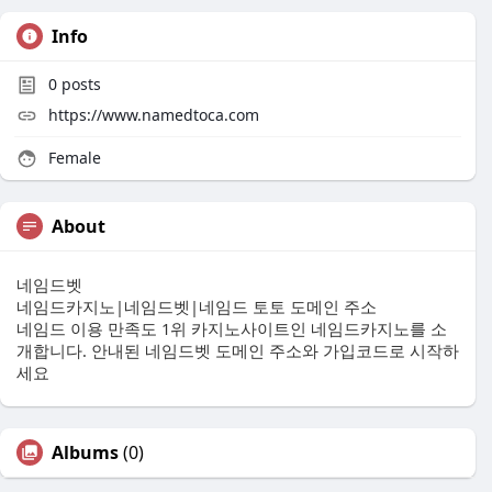
Info
0
posts
https://www.namedtoca.com
Female
About
네임드벳
네임드카지노|네임드벳|네임드 토토 도메인 주소
네임드 이용 만족도 1위 카지노사이트인 네임드카지노를 소
개합니다. 안내된 네임드벳 도메인 주소와 가입코드로 시작하
세요
Albums
(0)