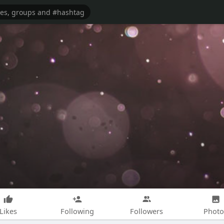
Likes
Following
Followers
Photo