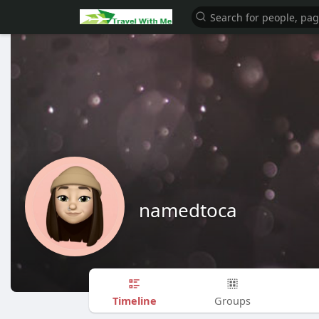
namedtoca
Timeline
Groups