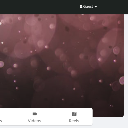
Guest
s
Videos
Reels