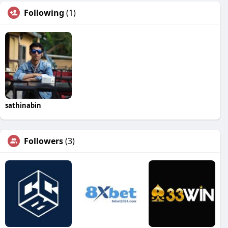
Following
(1)
sathinabin
Followers
(3)