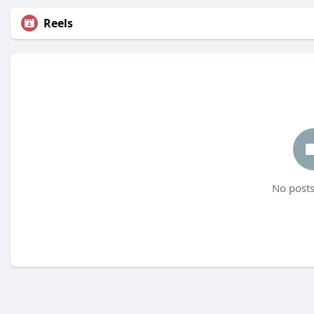
Reels
No posts