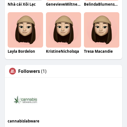
Nhà cái Xôi Lạc
GenevieveMiltnerqa
BelindaBlumenstockqa
Layla Bordelon
KristineNicholsqa
Tresa Macandie
Followers
(1)
cannabislabware