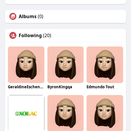
Albums
(0)
Following
(20)
GeraldineEschenqa
ByronKingqa
Edmundo Tout