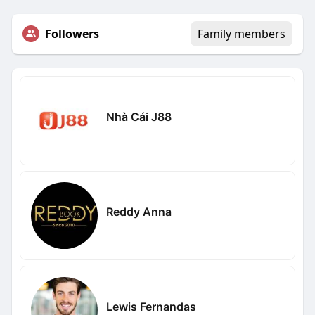
Followers
Family members
Nhà Cái J88
Reddy Anna
Lewis Fernandas