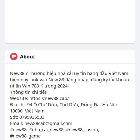
About
New88 ? Thương hiệu nhà cái uy tín hàng đầu Việt Nam
hiện nay Link vào New 88 đăng nhập, đăng ký tài khoản
nhận Win 789 K trong 2024!
Thông tin chi tiết:
Website: https://new88.cab/
Địa chỉ: 94 Ô Chợ Dừa, Chợ Dừa, Đống Đa, Hà Nội
10000, Việt Nam
Sđt: 0795935533
Email:
new88cab@gmail.com
#new88, #nha_cai_new88, #new88_casino,
#new88_game