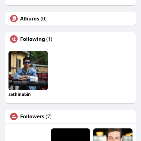
Albums
(0)
Following
(1)
sathinabin
Followers
(7)