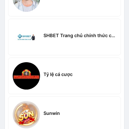
SHBET Trang chủ chính thức của nhà cái
Tỷ lệ cá cược
Sunwin