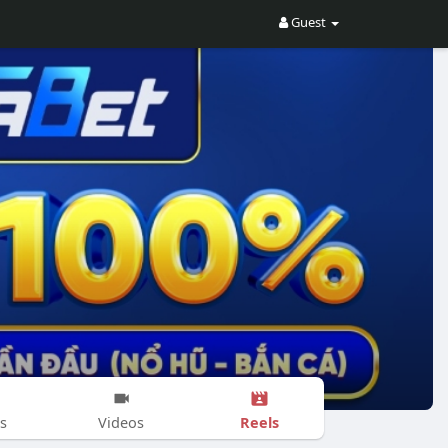
Guest
Reels
s
Videos