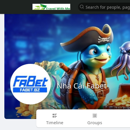
Nhà Cái Fabet
Timeline
Groups