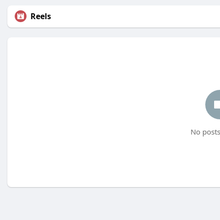
Reels
No posts