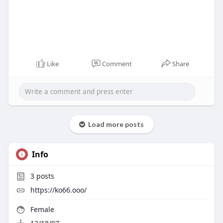
Like
Comment
Share
Load more posts
Info
3
posts
https://ko66.ooo/
Female