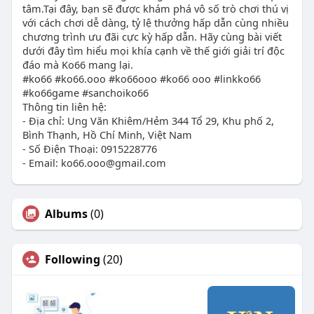
tâm.Tại đây, bạn sẽ được khám phá vô số trò chơi thú vị
với cách chơi dễ dàng, tỷ lệ thưởng hấp dẫn cùng nhiều
chương trình ưu đãi cực kỳ hấp dẫn. Hãy cùng bài viết
dưới đây tìm hiểu mọi khía cạnh về thế giới giải trí độc
đáo mà Ko66 mang lại.
#ko66 #ko66.ooo #ko66ooo #ko66 ooo #linkko66
#ko66game #sanchoiko66
Thông tin liên hệ:
- Địa chỉ: Ung Văn Khiêm/Hẻm 344 Tổ 29, Khu phố 2,
Bình Thạnh, Hồ Chí Minh, Việt Nam
- Số Điện Thoại: 0915228776
- Email:
ko66.ooo@gmail.com
Albums
(0)
Following
(20)