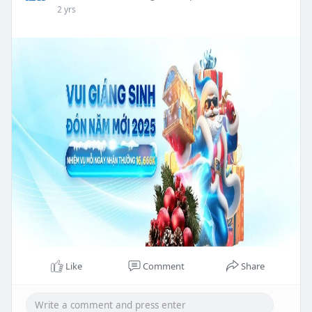
2 yrs
Like
Comment
Share