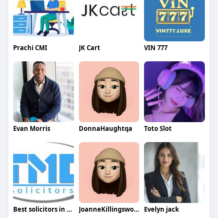
Prachi CMI
JK Cart
VIN 777
Evan Morris
DonnaHaughtqa
Toto Slot
Best solicitors in London for immigration
JoanneKillingsworthqa
Evelyn jack