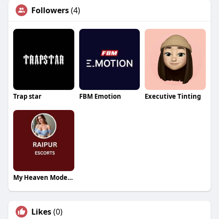
Followers
(4)
Trap star
FBM Emotion
Executive Tinting
My Heaven Models Raipur
Likes
(0)