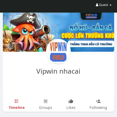
Guest
Vipwin nhacai
Timeline
Groups
Likes
Following