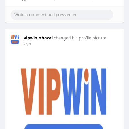
Vipwin nhacai
changed his profile picture
2 yrs