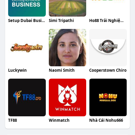
Setup Dubai Business
Simi Tripathi
Ho88 Trải Nghiệm Đỉnh Cao Cá Cược
Luckywin
Naomi Smith
Cooperstown Chiro
TF88
Winmatch
Nhà Cái Nohu666