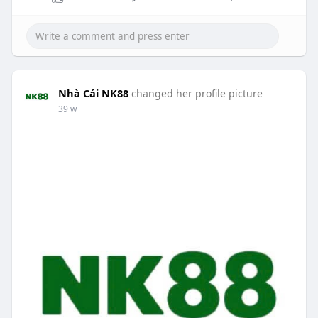
Nhà Cái NK88
changed her profile picture
39 w