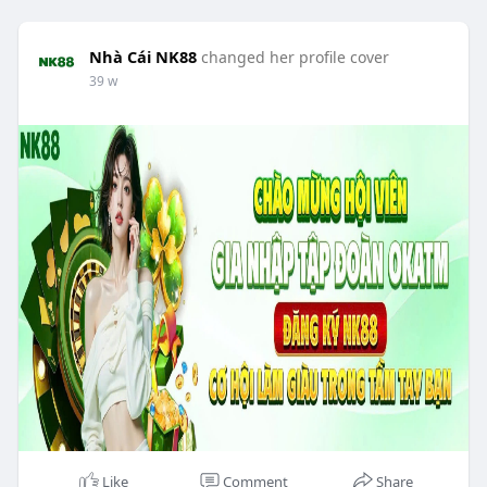
Nhà Cái NK88
changed her profile cover
39 w
Like
Comment
Share