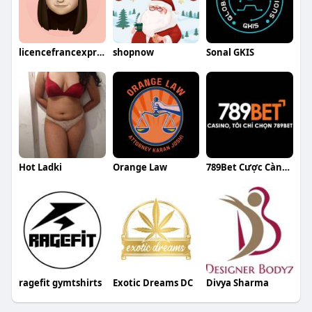
licencefrancexpress1324
shopnow
Sonal GKIS
Hot Ladki
Orange Law
789Bet Cược Càng Nhiều Thưởng Càng Đã
ragefit gymtshirts
Exotic Dreams DC
Divya Sharma