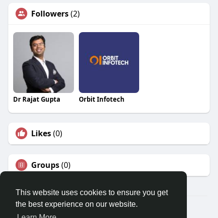
Followers
(2)
Dr Rajat Gupta
Orbit Infotech
Likes
(0)
Groups
(0)
This website uses cookies to ensure you get
the best experience on our website.
© 2026 Travel With Me
Learn More