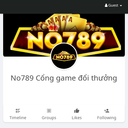
Guest
No789 Cổng game đổi thưởng
Timeline
Groups
Likes
Following