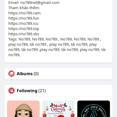
Email:
no789net@gmail.com
Tham khảo thêm:
https://no789.cam
https://no789.fun
https://no789.icu
https://no789.top
https://no789.sbs
Tags: No789, No789, No789 , No789, No789, No789 ,
play no789, tải no789 , play no789, tải no789, play
no789, tải no789 ,play no789, tải no789, play no789, tải
no789,
Albums
(0)
Following
(21)