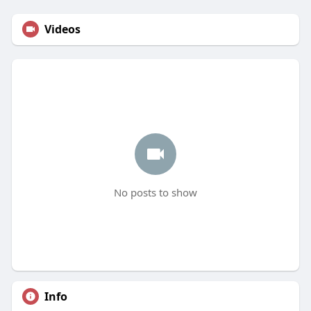
Videos
No posts to show
Info