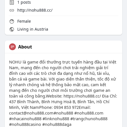
1
posts
http://nohu888.cc/
Female
Living in Austria
About
NOHU là game đổi thưởng trực tuyến hàng đầu tại Việt
Nam, mang đến cho người chơi trải nghiệm giải trí
đỉnh cao với các trò chơi đa dạng như nổ hũ, tài xỉu,
bắn cá và game bài. Với giao diện thân thiện, tốc độ xử
lý nhanh chóng và hệ thống bảo mật cao, cam kết
mang đến cho người chơi môi trường chơi game an
toàn và công bằng.Website: https://nohu888.cc/ Địa Chỉ:
437 Bình Thành, Bình Hưng Hoà B, Bình Tân, Hồ Chí
Minh, Việt NamPhone: 0934 853 972Email:
contact@nohu888.com
#nohu888 #nohu888.com
#nhacainohu888 #linknohu888 #trangchunohu888
#nohu888casino #nohu888daga