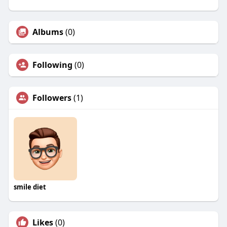
Albums
(0)
Following
(0)
Followers
(1)
smile diet
Likes
(0)