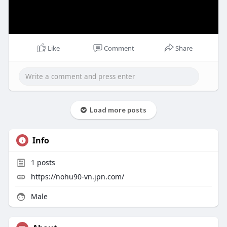
Like
Comment
Share
Load more posts
Info
1
posts
https://nohu90-vn.jpn.com/
Male