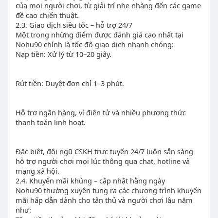
của mọi người chơi, từ giải trí nhẹ nhàng đến các game
đề cao chiến thuật.
2.3. Giao dịch siêu tốc – hỗ trợ 24/7
Một trong những điểm được đánh giá cao nhất tại
Nohu90 chính là tốc độ giao dịch nhanh chóng:
Nạp tiền: Xử lý từ 10–20 giây.
Rút tiền: Duyệt đơn chỉ 1–3 phút.
Hỗ trợ ngân hàng, ví điện tử và nhiều phương thức
thanh toán linh hoạt.
Đặc biệt, đội ngũ CSKH trực tuyến 24/7 luôn sẵn sàng
hỗ trợ người chơi mọi lúc thông qua chat, hotline và
mạng xã hội.
2.4. Khuyến mãi khủng – cập nhật hằng ngày
Nohu90 thường xuyên tung ra các chương trình khuyến
mãi hấp dẫn dành cho tân thủ và người chơi lâu năm
như: