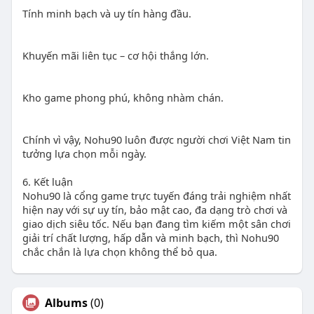
Tính minh bạch và uy tín hàng đầu.
Khuyến mãi liên tục – cơ hội thắng lớn.
Kho game phong phú, không nhàm chán.
Chính vì vậy, Nohu90 luôn được người chơi Việt Nam tin
tưởng lựa chọn mỗi ngày.
6. Kết luận
Nohu90 là cổng game trực tuyến đáng trải nghiệm nhất
hiện nay với sự uy tín, bảo mật cao, đa dạng trò chơi và
giao dịch siêu tốc. Nếu bạn đang tìm kiếm một sân chơi
giải trí chất lượng, hấp dẫn và minh bạch, thì Nohu90
chắc chắn là lựa chọn không thể bỏ qua.
Albums
(0)