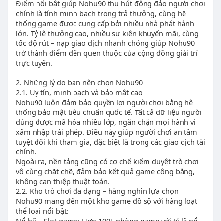
Điểm nổi bật giúp Nohu90 thu hút đông đảo người chơi
chính là tính minh bạch trong trả thưởng, cùng hệ
thống game được cung cấp bởi nhiều nhà phát hành
lớn. Tỷ lệ thưởng cao, nhiều sự kiện khuyến mãi, cùng
tốc độ rút – nạp giao dịch nhanh chóng giúp Nohu90
trở thành điểm đến quen thuộc của cộng đồng giải trí
trực tuyến.
2. Những lý do bạn nên chọn Nohu90
2.1. Uy tín, minh bạch và bảo mật cao
Nohu90 luôn đảm bảo quyền lợi người chơi bằng hệ
thống bảo mật tiêu chuẩn quốc tế. Tất cả dữ liệu người
dùng được mã hóa nhiều lớp, ngăn chặn mọi hành vi
xâm nhập trái phép. Điều này giúp người chơi an tâm
tuyệt đối khi tham gia, đặc biệt là trong các giao dịch tài
chính.
Ngoài ra, nền tảng cũng có cơ chế kiểm duyệt trò chơi
vô cùng chặt chẽ, đảm bảo kết quả game công bằng,
không can thiệp thuật toán.
2.2. Kho trò chơi đa dạng – hàng nghìn lựa chọn
Nohu90 mang đến một kho game đồ sộ với hàng loạt
thể loại nổi bật:
Nổ hũ – Slot game: Hơn 100+ phòng game với tỷ lệ nổ