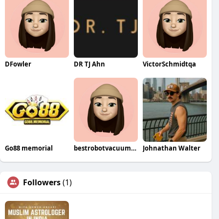
DFowler
DR TJ Ahn
VictorSchmidtqa
Go88 memorial
bestrobotvacuums8768
Johnathan Walter
Followers
(1)