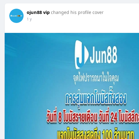
ojun88 vip
changed his profile cover
1 y