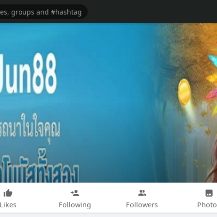
Likes
Following
Followers
Photo