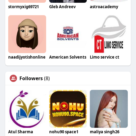
stormyxig69721
Gleb Andreev
astroacademy
naadijyotishonline
American Solvents
Limo service ct
Followers
(8)
Atul Sharma
nohu90 space1
maliya singh26