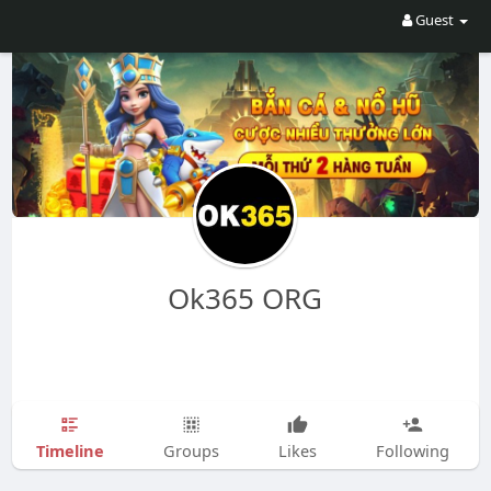
Guest
Ok365 ORG
Timeline
Groups
Likes
Following