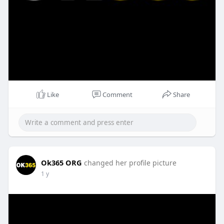
Like
Comment
Share
Ok365 ORG
changed her profile picture
1 y