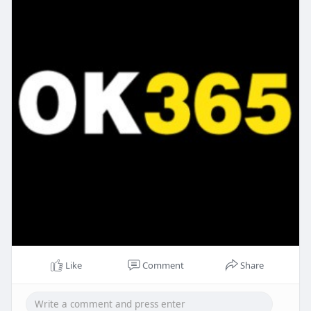
Like
Comment
Share