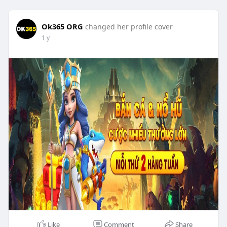
Ok365 ORG
changed her profile cover
1 y
Like
Comment
Share