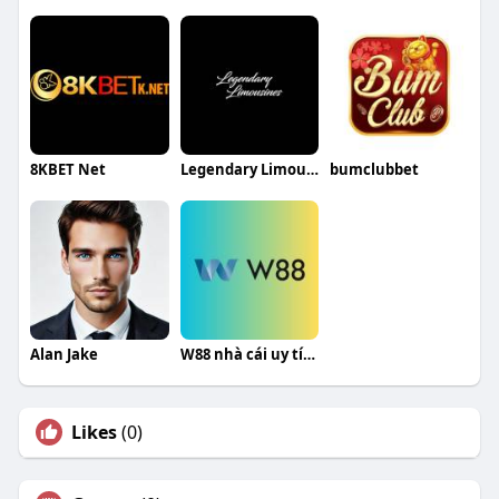
8KBET Net
Legendary Limousines
bumclubbet
Alan Jake
W88 nhà cái uy tín cá cược thể thao
Likes
(0)