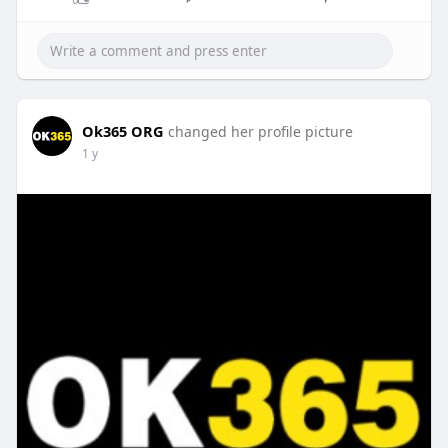
Ok365 ORG
changed her profile picture
1 y