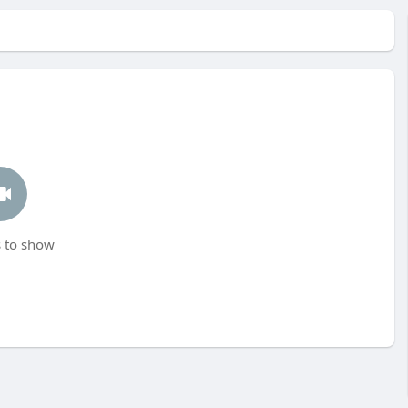
 to show