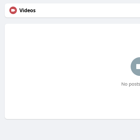
Videos
No posts