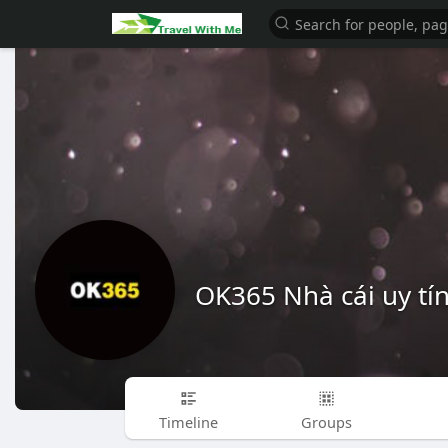
OK365 Nhà cái uy tí
Timeline
Groups