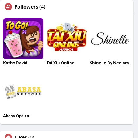
Followers
(4)
Kathy David
Tài Xỉu Online
Shinelle By Neelam
Abasa Optical
Likes
(0)