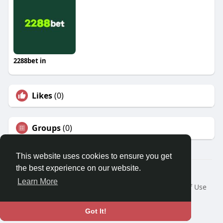
2288bet in
Likes
(0)
Groups
(0)
This website uses cookies to ensure you get
the best experience on our website.
© 2026 Travel With Me
Learn More
Home
About
Contact Us
Privacy Policy
Terms of Use
Request a Refund
Blog
Developers
Language
Got It!