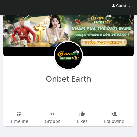
Guest
Onbet Earth
Timeline
Groups
Likes
Following