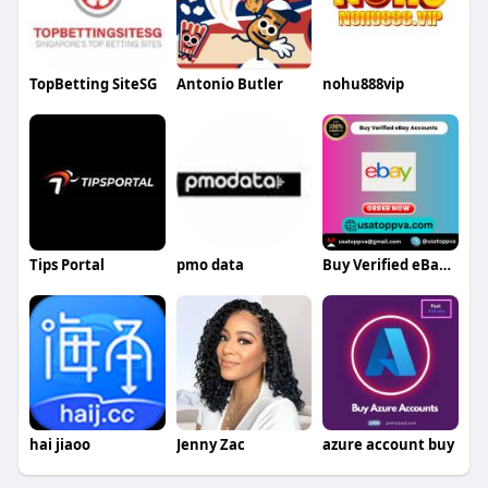
TopBetting SiteSG
Antonio Butler
nohu888vip
Tips Portal
pmo data
Buy Verified eBay Accounts Accounts
hai jiaoo
Jenny Zac
azure account buy