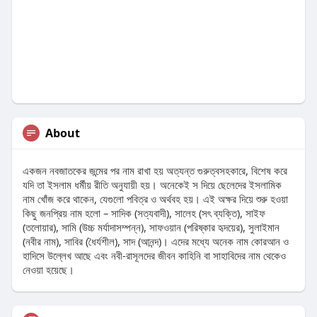
About
একজন নবজাতকের জন্মের পর নাম রাখা হয় অত্যন্ত গুরুত্বসহকারে, বিশেষ করে
যদি তা ইসলাম ধর্মীয় রীতি অনুযায়ী হয়। অনেকেই স দিয়ে ছেলেদের ইসলামিক
নাম খোঁজ করে থাকেন, যেগুলো পবিত্র ও অর্থবহ হয়। এই অক্ষর দিয়ে শুরু হওয়া
কিছু জনপ্রিয় নাম হলো – সাদিক (সত্যবাদী), সালেহ (সৎ ব্যক্তি), সাইফ
(তলোয়ার), সামি (উচ্চ মর্যাদাসম্পন্ন), সাফওয়ান (পরিষ্কার হৃদয়ের), সুলাইমান
(নবীর নাম), সাবির (ধৈর্যশীল), সাদ (আনন্দ)। এদের মধ্যে অনেক নাম কোরআন ও
হাদিসে উল্লেখ আছে এবং নবী-রাসূলদের জীবন কাহিনি বা সাহাবিদের নাম থেকেও
নেওয়া হয়েছে।