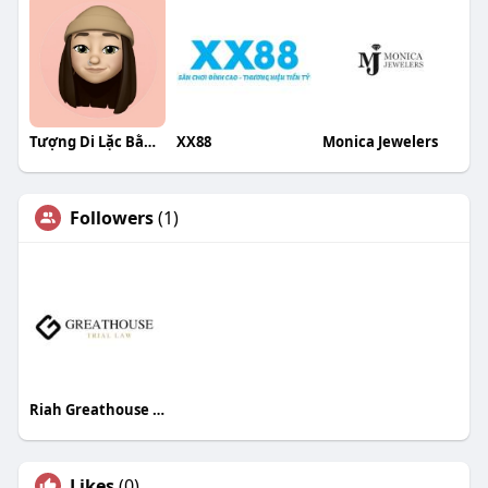
Tượng Di Lặc Bằng Đá
XX88
Monica Jewelers
Followers
(1)
Riah Greathouse Esq
Likes
(0)