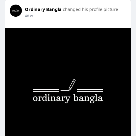
Ordinary Bangla
changed his profile picture
48 w