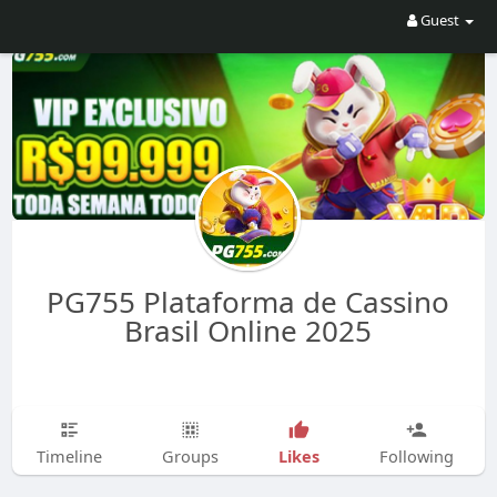
Guest
PG755 Plataforma de Cassino
Brasil Online 2025
Likes
Timeline
Groups
Following