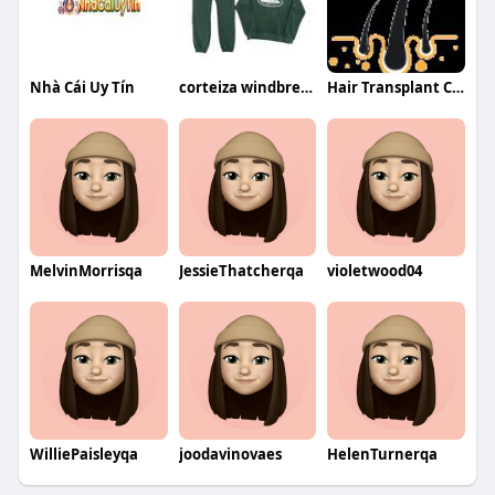
Nhà Cái Uy Tín
corteiza windbreaker
Hair Transplant Clinic
MelvinMorrisqa
JessieThatcherqa
violetwood04
WilliePaisleyqa
joodavinovaes
HelenTurnerqa