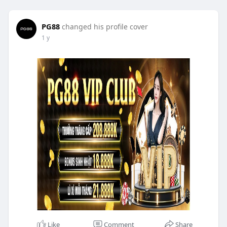
PG88
changed his profile cover
1 y
Like
Comment
Share