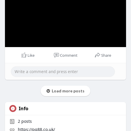
Like
Comment
Share
Load more posts
Info
2
posts
https://pg88.co.uk/