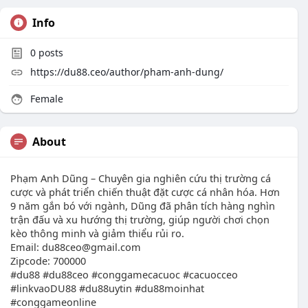
Info
0
posts
https://du88.ceo/author/pham-anh-dung/
Female
About
Phạm Anh Dũng – Chuyên gia nghiên cứu thị trường cá
cược và phát triển chiến thuật đặt cược cá nhân hóa. Hơn
9 năm gắn bó với ngành, Dũng đã phân tích hàng nghìn
trận đấu và xu hướng thị trường, giúp người chơi chọn
kèo thông minh và giảm thiểu rủi ro.
Email:
du88ceo@gmail.com
Zipcode: 700000
#du88 #du88ceo #conggamecacuoc #cacuocceo
#linkvaoDU88 #du88uytin #du88moinhat
#conggameonline