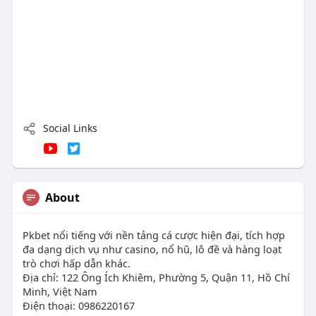
Social Links
About
Pkbet nổi tiếng với nền tảng cá cược hiện đại, tích hợp
đa dạng dịch vụ như casino, nổ hũ, lô đề và hàng loạt
trò chơi hấp dẫn khác.
Địa chỉ: 122 Ông Ích Khiêm, Phường 5, Quận 11, Hồ Chí
Minh, Việt Nam
Điện thoại: 0986220167