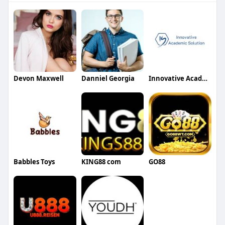
Devon Maxwell
Danniel Georgia
Innovative Academic Solution
Babbles Toys
KING88 com
GO88