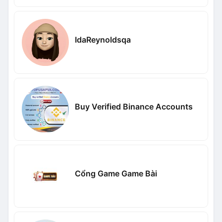
IdaReynoldsqa
Buy Verified Binance Accounts
Cổng Game Game Bài