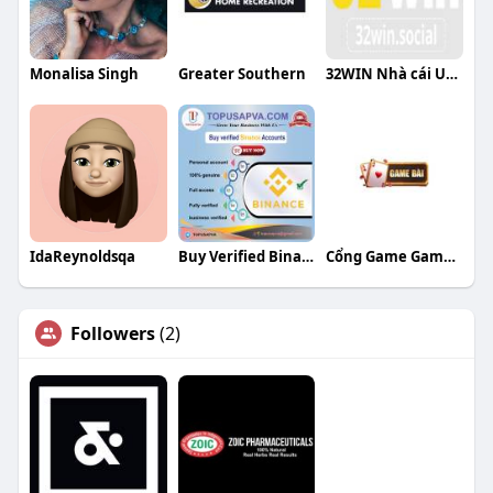
Monalisa Singh
Greater Southern
32WIN Nhà cái Uy Tín Hàng Đầu Châu Á 2
IdaReynoldsqa
Buy Verified Binance Accounts
Cổng Game Game Bài
Followers
(2)