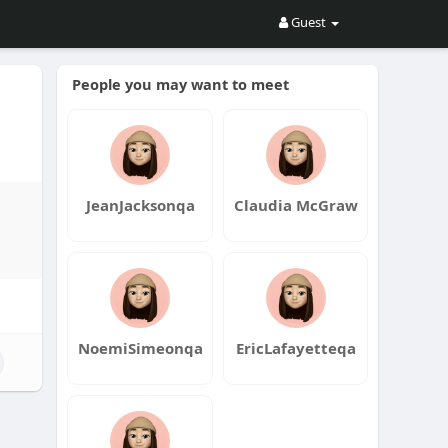
Guest
People you may want to meet
JeanJacksonqa
Claudia McGraw
NoemiSimeonqa
EricLafayetteqa