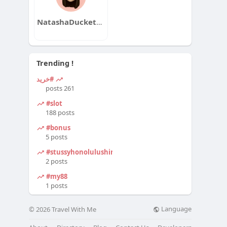
NatashaDuckettqa
Trending !
#خرید
261 posts
#slot
188 posts
#bonus
5 posts
#stussyhonolulushirt
2 posts
#my88
1 posts
Language
© 2026 Travel With Me