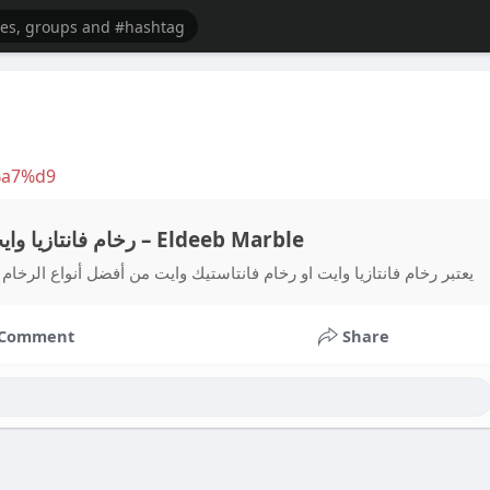
%a7%d9
رخام فانتازيا وايت او رخام فانتاستيك وايت الفخامة والعملية في آن واحد – Eldeeb Marble
يعتبر رخام فانتازيا وايت او رخام فانتاستيك وايت من أفضل أنواع الرخام 
Comment
Share