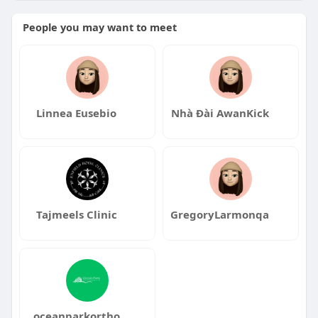
People you may want to meet
Linnea Eusebio
Nhà Đài AwanKick
Tajmeels Clinic
GregoryLarmonqa
oceanparkortho