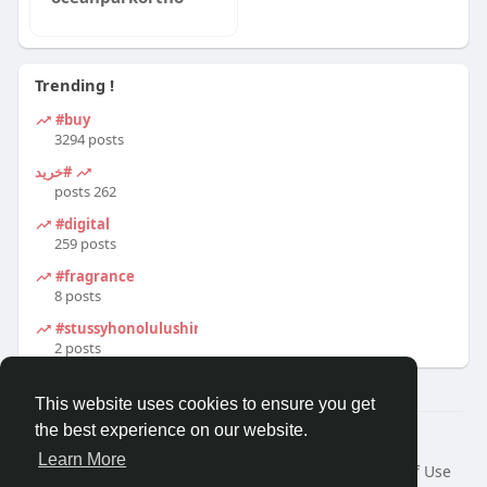
Trending !
#buy
3294 posts
#خرید
262 posts
#digital
259 posts
#fragrance
8 posts
#stussyhonolulushirt
2 posts
This website uses cookies to ensure you get
the best experience on our website.
© 2026 Travel With Me
Learn More
Home
About
Contact Us
Privacy Policy
Terms of Use