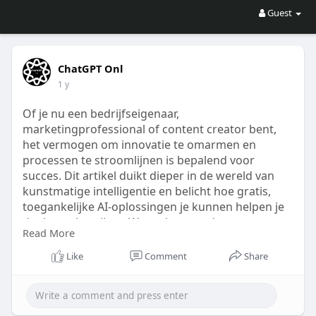
Guest
ChatGPT Onl
1 y
Of je nu een bedrijfseigenaar,
marketingprofessional of content creator bent,
het vermogen om innovatie te omarmen en
processen te stroomlijnen is bepalend voor
succes. Dit artikel duikt dieper in de wereld van
kunstmatige intelligentie en belicht hoe gratis,
toegankelijke AI-oplossingen je kunnen helpen je
doelen te bereiken. We verkennen de concrete
Read More
voordelen en praktische toepassingen van deze
technologie, en hoe je deze kunt inzetten om je
Like
Comment
Share
zakelijke strategie te optimaliseren en duurzame
groei te realiseren in een steeds digitaler
landschap. Ontdek meer op
https://chatgptonl.com/.