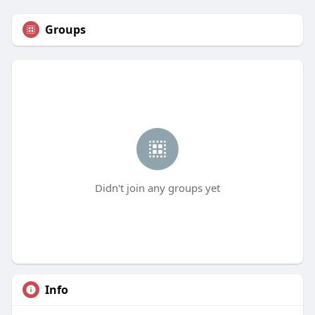
Groups
Didn't join any groups yet
Info