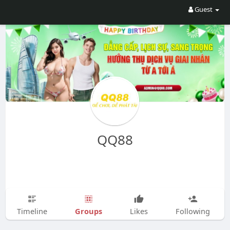
Guest
QQ88
Groups
Timeline
Likes
Following