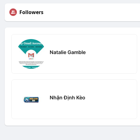
Followers
Natalie Gamble
Nhận Định Kèo