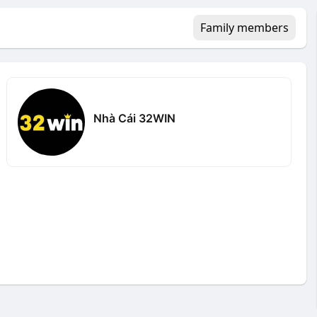
Family members
Nhà Cái 32WIN