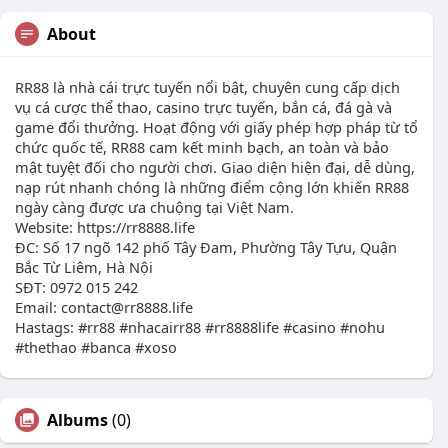
About
RR88 là nhà cái trực tuyến nổi bật, chuyên cung cấp dịch
vụ cá cược thể thao, casino trực tuyến, bắn cá, đá gà và
game đổi thưởng. Hoạt động với giấy phép hợp pháp từ tổ
chức quốc tế, RR88 cam kết minh bạch, an toàn và bảo
mật tuyệt đối cho người chơi. Giao diện hiện đại, dễ dùng,
nạp rút nhanh chóng là những điểm cộng lớn khiến RR88
ngày càng được ưa chuộng tại Việt Nam.
Website: https://rr8888.life
ĐC: Số 17 ngõ 142 phố Tây Đam, Phường Tây Tựu, Quận
Bắc Từ Liêm, Hà Nội
SĐT: 0972 015 242
Email:
contact@rr8888.life
Hastags: #rr88 #nhacairr88 #rr8888life #casino #nohu
#thethao #banca #xoso
Albums
(0)