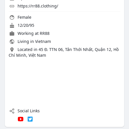
https://rr88.clothing/
Female
12/20/95
Working at
RR88
Living in Vietnam
Located in 45 Đ. TTN 06, Tân Thới Nhất, Quận 12, Hồ
Chí Minh, Việt Nam
Social Links