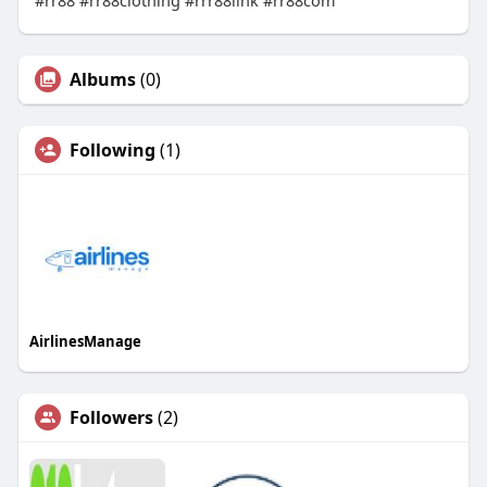
Albums
(0)
Following
(1)
AirlinesManage
Followers
(2)