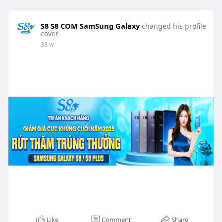
S8 S8 COM SamSung Galaxy
changed his profile
cover
38 w
Like
Comment
Share