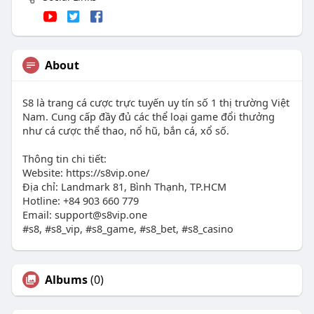
About
S8 là trang cá cược trực tuyến uy tín số 1 thị trường Việt
Nam. Cung cấp đầy đủ các thể loại game đổi thưởng
như cá cược thể thao, nổ hũ, bắn cá, xổ số.
Thông tin chi tiết:
Website: https://s8vip.one/
Địa chỉ: Landmark 81, Bình Thạnh, TP.HCM
Hotline: +84 903 660 779
Email:
support@s8vip.one
#s8, #s8_vip, #s8_game, #s8_bet, #s8_casino
Albums
(0)