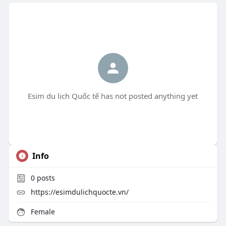
Esim du lịch Quốc tế has not posted anything yet
Info
0
posts
https://esimdulichquocte.vn/
Female