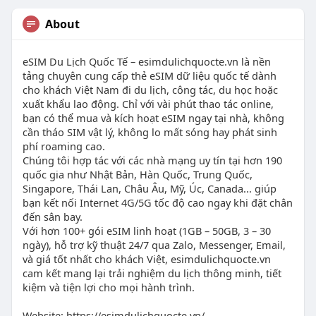
About
eSIM Du Lịch Quốc Tế – esimdulichquocte.vn là nền
tảng chuyên cung cấp thẻ eSIM dữ liệu quốc tế dành
cho khách Việt Nam đi du lịch, công tác, du học hoặc
xuất khẩu lao động. Chỉ với vài phút thao tác online,
bạn có thể mua và kích hoạt eSIM ngay tại nhà, không
cần tháo SIM vật lý, không lo mất sóng hay phát sinh
phí roaming cao.
Chúng tôi hợp tác với các nhà mạng uy tín tại hơn 190
quốc gia như Nhật Bản, Hàn Quốc, Trung Quốc,
Singapore, Thái Lan, Châu Âu, Mỹ, Úc, Canada... giúp
bạn kết nối Internet 4G/5G tốc độ cao ngay khi đặt chân
đến sân bay.
Với hơn 100+ gói eSIM linh hoạt (1GB – 50GB, 3 – 30
ngày), hỗ trợ kỹ thuật 24/7 qua Zalo, Messenger, Email,
và giá tốt nhất cho khách Việt, esimdulichquocte.vn
cam kết mang lại trải nghiệm du lịch thông minh, tiết
kiệm và tiện lợi cho mọi hành trình.
Website: https://esimdulichquocte.vn/.