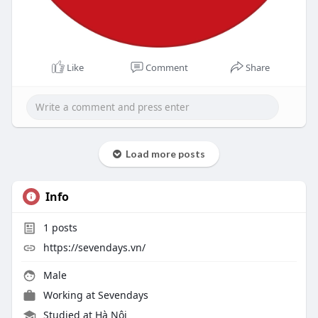
Like
Comment
Share
Load more posts
Info
1
posts
https://sevendays.vn/
Male
Working at
Sevendays
Studied at Hà Nội