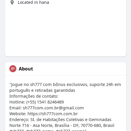
Located in hana
About
"Jogue no sh777 com bônus exclusivos, suporte 24h em
português e retiradas garantidas
Informações de contato:
Hotline: (+55) 1541 8246489
Email:
sh777com.com.br@gmail.com
Website: https://sh777com.com.br
Endereço: St. de Habitações Coletivas e Geminadas
Norte 716 - Asa Norte, Brasília - DF, 70770-680, Brasil