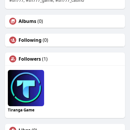
#sh777, #sh777_game, #sh777_casino"
Albums
(0)
Following
(0)
Followers
(1)
Tiranga Game