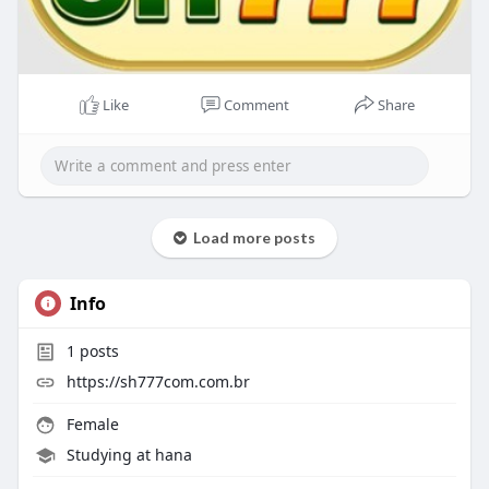
Like
Comment
Share
Load more posts
Info
1
posts
https://sh777com.com.br
Female
Studying at hana