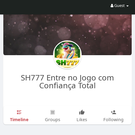
Guest
SH777 Entre no Jogo com
Confiança Total
Timeline
Groups
Likes
Following