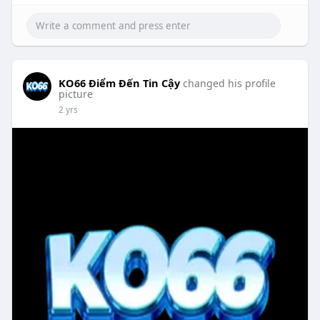
KO66 Điểm Đến Tin Cậy
changed his profile
picture
2 yrs