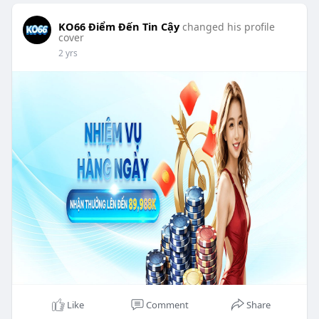
KO66 Điểm Đến Tin Cậy
changed his profile
cover
2 yrs
Like
Comment
Share