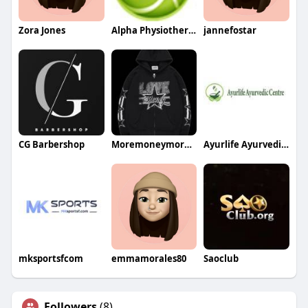
Zora Jones
Alpha Physiotherapy Center
jannefostar
CG Barbershop
Moremoneymore love
Ayurlife Ayurvedic Centre
mksportsfcom
emmamorales80
Saoclub
Followers
(8)