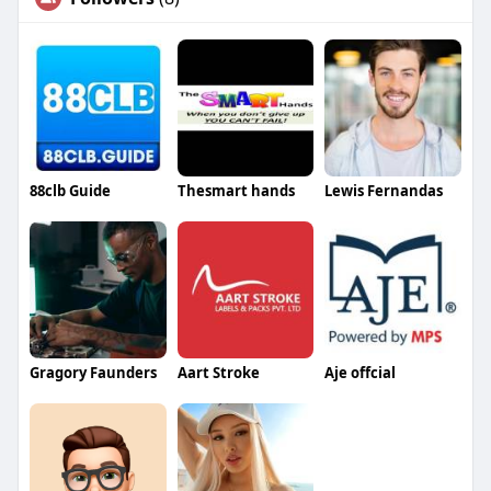
88clb Guide
Thesmart hands
Lewis Fernandas
Gragory Faunders
Aart Stroke
Aje offcial