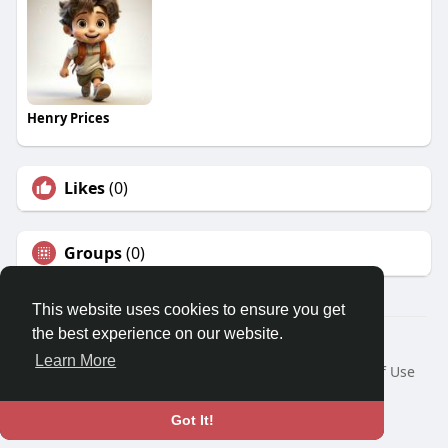
Henry Prices
Likes
(0)
Groups
(0)
This website uses cookies to ensure you get
the best experience on our website.
© 2026 Travel With Me
Learn More
Home
About
Contact Us
Privacy Policy
Terms of Use
Request a Refund
Blog
Developers
Language
Got It!