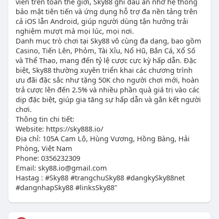
viên trên toàn thế giới, Sky88 ghi dấu ấn nhờ hệ thống
bảo mật tiên tiến và ứng dụng hỗ trợ đa nền tảng trên
cả iOS lẫn Android, giúp người dùng tận hưởng trải
nghiệm mượt mà mọi lúc, mọi nơi.
Danh mục trò chơi tại Sky88 vô cùng đa dạng, bao gồm
Casino, Tiến Lên, Phỏm, Tài Xỉu, Nổ Hũ, Bắn Cá, Xổ Số
và Thể Thao, mang đến tỷ lệ cược cực kỳ hấp dẫn. Đặc
biệt, Sky88 thường xuyên triển khai các chương trình
ưu đãi đặc sắc như tặng 50K cho người chơi mới, hoàn
trả cược lên đến 2.5% và nhiều phần quà giá trị vào các
dịp đặc biệt, giúp gia tăng sự hấp dẫn và gắn kết người
chơi.
Thông tin chi tiết:
Website: https://sky888.io/
Địa chỉ: 105A Cam Lộ, Hùng Vương, Hồng Bàng, Hải
Phòng, Việt Nam
Phone: 0356232309
Email:
sky88.io@gmail.com
Hastag : #Sky88 #trangchuSky88 #dangkySky88net
#dangnhapSky88 #linksSky88"