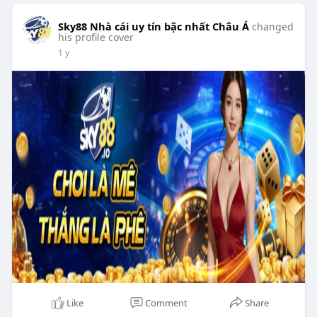
Sky88 Nhà cái uy tín bậc nhất Châu Á
changed
his profile cover
1 y
Like
Comment
Share