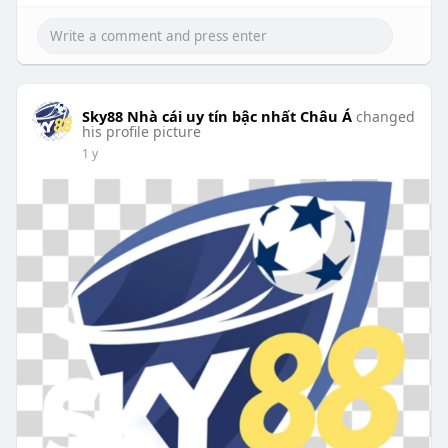
Sky88 Nhà cái uy tín bậc nhất Châu Á
changed
his profile picture
1 y