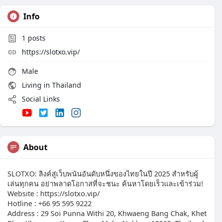
Info
1
posts
https://slotxo.vip/
Male
Living in Thailand
Social Links
About
SLOTXO: ลิงค์สู่เว็บพนันอันดับหนึ่งของไทยในปี 2025 สำหรับผู้
เล่นทุกคน อย่าพลาดโอกาสที่จะชนะ ค้นหาโดยเร็วและเข้าร่วม!
Website : https://slotxo.vip/
Hotline : +66 95 595 9222
Address : 29 Soi Punna Withi 20, Khwaeng Bang Chak, Khet