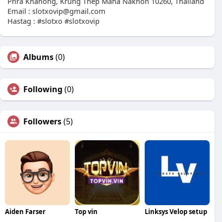
Phra Khanong, Krung Thep Maha Nakhon 10260, Thailand
Email :
slotxovip@gmail.com
Hastag : #slotxo #slotxovip
Albums
(0)
Following
(0)
Followers
(5)
Aiden Farser
Top vin
Linksys Velop setup