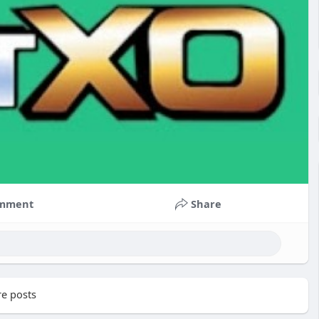
mment
Share
e posts