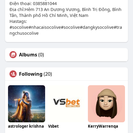
Điện thoại: 0385881044
Địa chỉ:Hẻm 713 An Dương Vương, Bình Trị Đông, Bình
Tân, Thành phố Hồ Chí Minh, Việt Nam
Hastags:
#socolive#nhacaisocolive#socolive#dangkysocolive#tra
ngchusocolive
Albums
(0)
Following
(20)
astrologer krishna
Vsbet
KerryWarrenqa