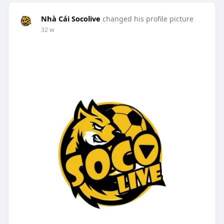
Nhà Cái Socolive
changed his profile picture
32 w