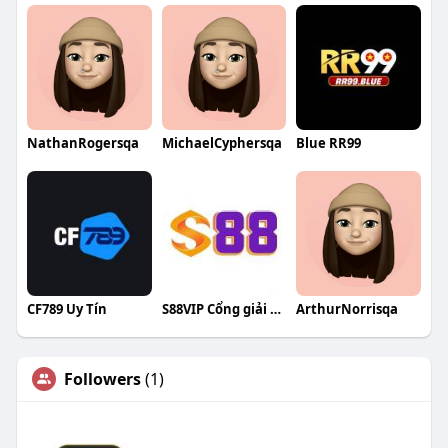
NathanRogersqa
MichaelCyphersqa
Blue RR99
CF789 Uy Tín
S88VIP Cổng giải trí đổi thưởng
ArthurNorrisqa
Followers
(1)