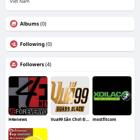
Việt Nam
Albums
(0)
Following
(0)
Followers
(4)
H4enews
Vua99 Sân Chơi Đẳng Cấp
mostfitcom