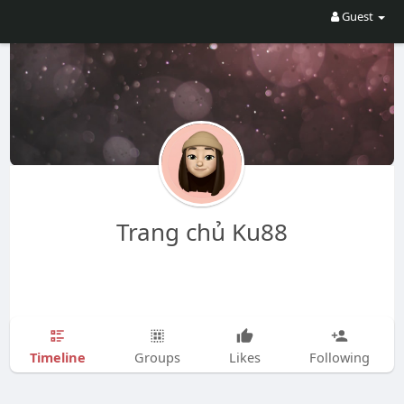
Guest
Trang chủ Ku88
Timeline
Groups
Likes
Following