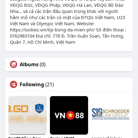
VĐQG Đức, VĐQG Pháp, VĐQG Hà Lan, VĐQG Bồ Đào
Nha… và cả các trận đấu quan trọng khác với người
hâm mộ như các trận có mặt của ĐTQG Việt Nam, U23
Việt Nam và Olympic Việt Nam. Website:
https://soikeo.vin/tip-bong-da-mien-phi/ Số điện thoại :
0762983104 Địa chỉ: 778 Đ. Trần Xuân Soạn, Tân Hưng,
Quận 7, Hồ Chí Minh, Việt Nam
Albums
(0)
Following
(21)