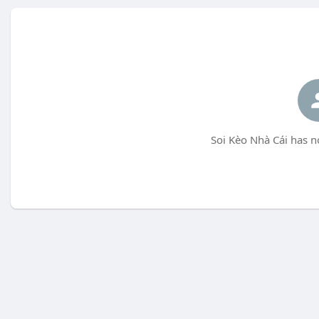
Soi Kèo Nhà Cái has n