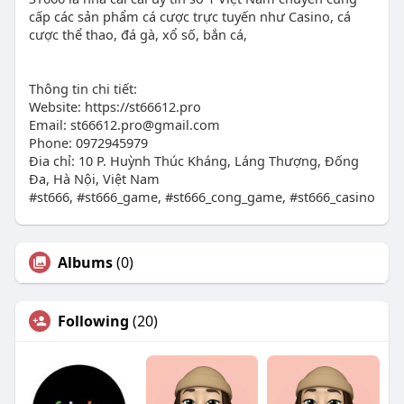
cấp các sản phẩm cá cược trực tuyến như Casino, cá
cược thể thao, đá gà, xổ số, bắn cá,
Thông tin chi tiết:
Website: https://st66612.pro
Email:
st66612.pro@gmail.com
Phone: 0972945979
Đia chỉ: 10 P. Huỳnh Thúc Kháng, Láng Thượng, Đống
Đa, Hà Nội, Việt Nam
#st666, #st666_game, #st666_cong_game, #st666_casino
Albums
(0)
Following
(20)