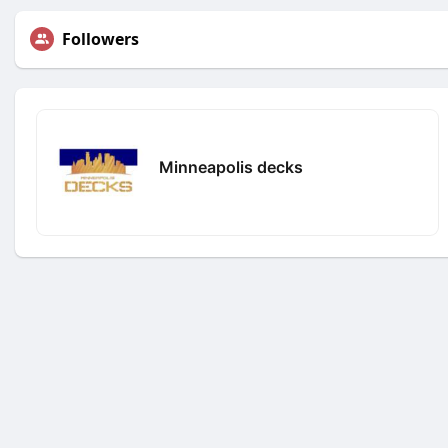
Followers
Minneapolis decks