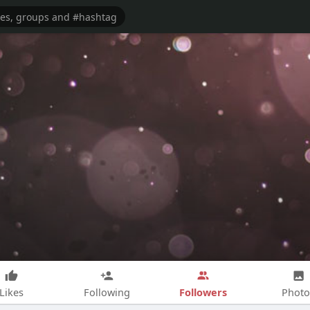
Followers
Likes
Following
Photo