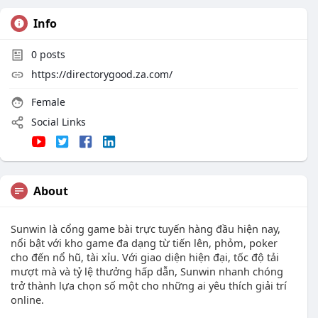
Info
0
posts
https://directorygood.za.com/
Female
Social Links
About
Sunwin là cổng game bài trực tuyến hàng đầu hiện nay,
nổi bật với kho game đa dạng từ tiến lên, phỏm, poker
cho đến nổ hũ, tài xỉu. Với giao diện hiện đại, tốc độ tải
mượt mà và tỷ lệ thưởng hấp dẫn, Sunwin nhanh chóng
trở thành lựa chọn số một cho những ai yêu thích giải trí
online.