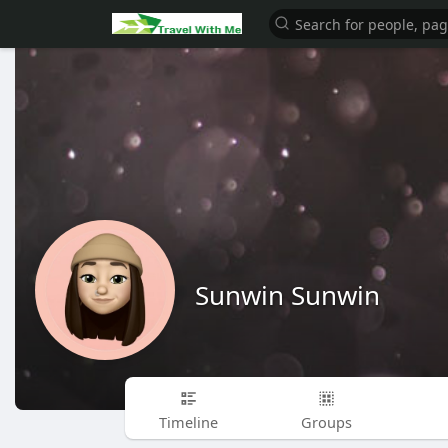
Sunwin Sunwin
Timeline
Groups