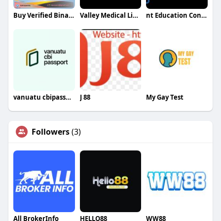
Buy Verified Binance
Valley Medical Lip Fillers
nt Education Consultancy
vanuatu cbipassport
J 88
My Gay Test
Followers
(3)
All BrokerInfo
HELLO88
WW88