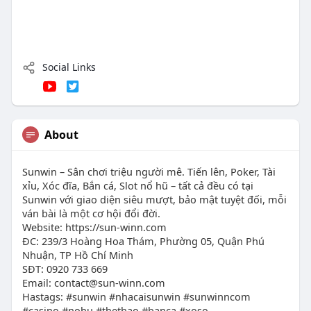
Social Links
About
Sunwin – Sân chơi triệu người mê. Tiến lên, Poker, Tài
xỉu, Xóc đĩa, Bắn cá, Slot nổ hũ – tất cả đều có tại
Sunwin với giao diện siêu mượt, bảo mật tuyệt đối, mỗi
ván bài là một cơ hội đổi đời.
Website: https://sun-winn.com
ĐC: 239/3 Hoàng Hoa Thám, Phường 05, Quận Phú
Nhuận, TP Hồ Chí Minh
SĐT: 0920 733 669
Email:
contact@sun-winn.com
Hastags: #sunwin #nhacaisunwin #sunwinncom
#casino #nohu #thethao #banca #xoso